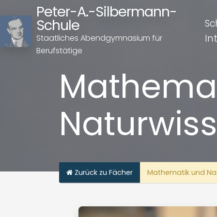
Peter-A.-Silbermann-
Schule
Sc
In
Staatliches Abendgymnasium für
Berufstätige
Mathemat
Naturwis
Zurück zu Fächer
Mathematik und Na