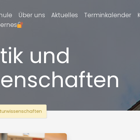
hule
Über uns
Aktuelles
Terminkalender
ternes
ik und
senschaften
turwissenschaften