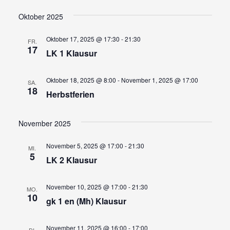
Ansi
Suche
Datum
wählen.
Navi
und
Oktober 2025
Ansicht
Oktober 17, 2025 @ 17:30
-
21:30
FR.
Navigat
17
LK 1 Klausur
Oktober 18, 2025 @ 8:00
-
November 1, 2025 @ 17:00
SA.
18
Herbstferien
November 2025
November 5, 2025 @ 17:00
-
21:30
MI.
5
LK 2 Klausur
November 10, 2025 @ 17:00
-
21:30
MO.
10
gk 1 en (Mh) Klausur
November 11, 2025 @ 16:00
-
17:00
DI.