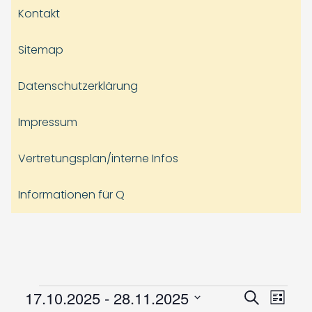
Kontakt
Sitemap
Datenschutzerklärung
Impressum
Vertretungsplan/interne Infos
Informationen für Q
Veranstaltungen
Veranst
Vera
17.10.2025
 - 
28.11.2025
Suche
Liste