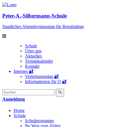
Peter-A.-Silbermann-Schule
Staatliches Abendgymnasium für Berufstätige
Schule
Über uns
Aktuelles
Terminkalender
Kontakt
Internes 🔐
Vertretungsplan 🔐
Informationen für Q 🔐
Suchen:
Enviar
🔍
búsqueda
Anmeldung
Home
Schule
Schulprogramm
Ihr Weg zum Abitur