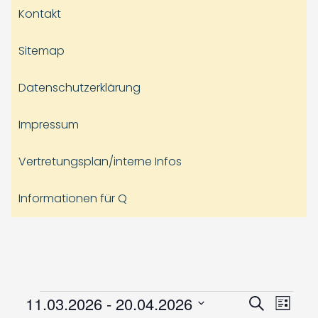
Kontakt
Sitemap
Datenschutzerklärung
Impressum
Vertretungsplan/interne Infos
Informationen für Q
Veranstaltungen
Veranst
Vera
11.03.2026
 - 
20.04.2026
Suche
Liste