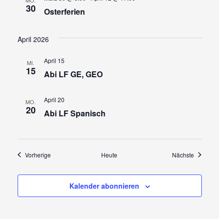
30
Osterferien
April 2026
April 15
MI.
15
Abi LF GE, GEO
April 20
MO.
20
Abi LF Spanisch
Veranstaltungen
Veransta
Vorherige
Heute
Nächste
Kalender abonnieren