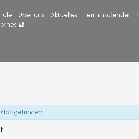
hule
Über uns
Aktuelles
Terminkalender
ternes 🔐
 stattgefunden.
t