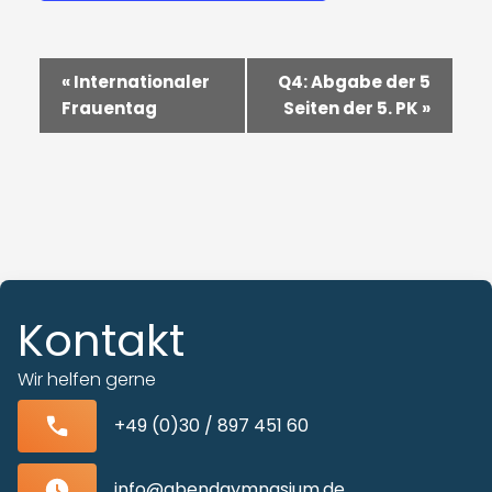
Veranstaltung-
«
Internationaler
Q4: Abgabe der 5
Navigation
Frauentag
Seiten der 5. PK
»
Kontakt
Wir helfen gerne
+49 (0)30 / 897 451 60
info@abendgymnasium.de