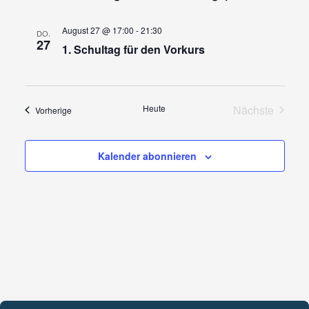
August 27 @ 17:00
-
21:30
DO.
27
1. Schultag für den Vorkurs
Heute
Nächste
Veranstaltungen
Vorherige
Veranstalt
Kalender abonnieren