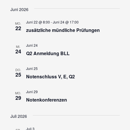
Ansi
Suche
Datum
wählen.
Navi
und
Juni 2026
Ansicht
Juni 22 @ 8:00
-
Juni 24 @ 17:00
MO.
Navigat
22
zusätzliche mündliche Prüfungen
Juni 24
MI.
24
Q2 Anmeldung BLL
Juni 25
DO.
25
Notenschluss V, E, Q2
Juni 29
MO.
29
Notenkonferenzen
Juli 2026
Juli 3
FR.