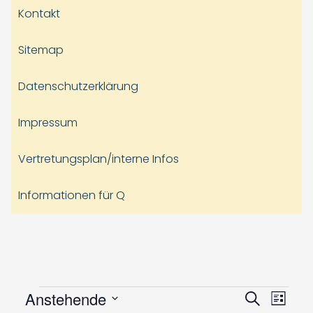
Kontakt
Sitemap
Datenschutzerklärung
Impressum
Vertretungsplan/interne Infos
Informationen für Q
Veranstaltungen
Veranst
Vera
Anstehende
Suche
Liste