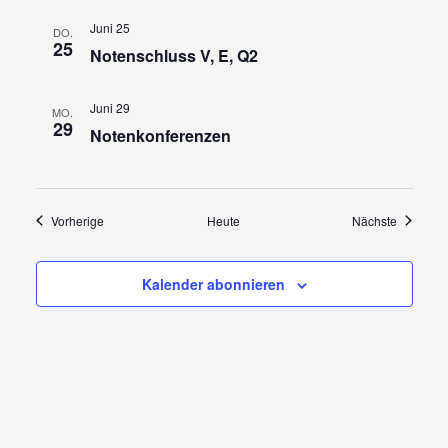
Juni 25
DO.
25
Notenschluss V, E, Q2
Juni 29
MO.
29
Notenkonferenzen
Veranstaltungen
Veransta
Vorherige
Heute
Nächste
Kalender abonnieren