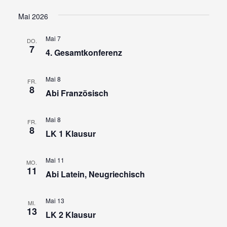
Ansi
Suche
Datum
wählen.
Navi
und
Mai 2026
Ansicht
Mai 7
DO.
Navigat
7
4. Gesamtkonferenz
Mai 8
FR.
8
Abi Französisch
Mai 8
FR.
8
LK 1 Klausur
Mai 11
MO.
11
Abi Latein, Neugriechisch
Mai 13
MI.
13
LK 2 Klausur