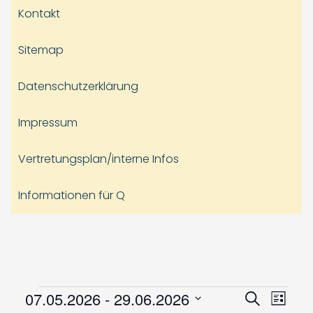
Kontakt
Sitemap
Datenschutzerklärung
Impressum
Vertretungsplan/interne Infos
Informationen für Q
Veranstaltungen
Veranst
Vera
07.05.2026
 - 
29.06.2026
Suche
Liste