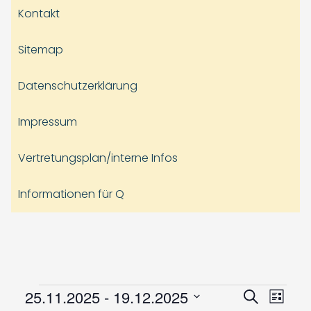
Kontakt
Sitemap
Datenschutzerklärung
Impressum
Vertretungsplan/interne Infos
Informationen für Q
Veranstaltungen
Veranst
Vera
25.11.2025
 - 
19.12.2025
Suche
Liste