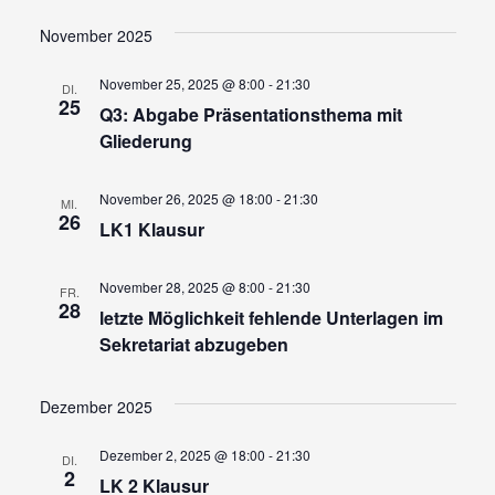
Ansi
Suche
Datum
wählen.
Navi
und
November 2025
Ansicht
November 25, 2025 @ 8:00
-
21:30
DI.
Navigat
25
Q3: Abgabe Präsentationsthema mit
Gliederung
November 26, 2025 @ 18:00
-
21:30
MI.
26
LK1 Klausur
November 28, 2025 @ 8:00
-
21:30
FR.
28
letzte Möglichkeit fehlende Unterlagen im
Sekretariat abzugeben
Dezember 2025
Dezember 2, 2025 @ 18:00
-
21:30
DI.
2
LK 2 Klausur