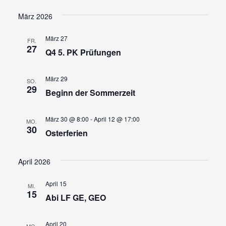
Ansi
Suche
Datum
wählen.
Navi
und
März 2026
Ansicht
März 27
FR.
Navigat
27
Q4 5. PK Prüfungen
März 29
SO.
29
Beginn der Sommerzeit
März 30 @ 8:00
-
April 12 @ 17:00
MO.
30
Osterferien
April 2026
April 15
MI.
15
Abi LF GE, GEO
April 20
MO.