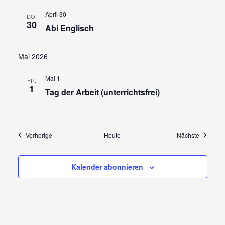
April 30
DO.
30
Abi Englisch
Mai 2026
Mai 1
FR.
1
Tag der Arbeit (unterrichtsfrei)
Veranstaltungen
Veransta
Vorherige
Heute
Nächste
Kalender abonnieren