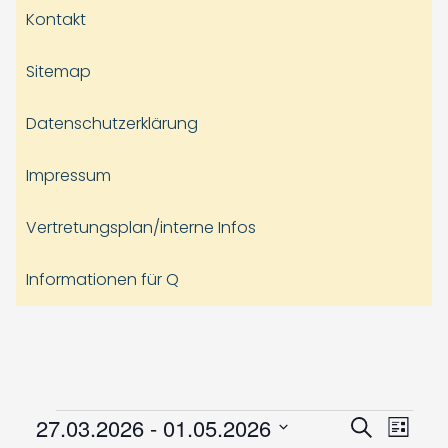
Kontakt
Sitemap
Datenschutzerklärung
Impressum
Vertretungsplan/interne Infos
Informationen für Q
Veranstaltungen
Veranst
Vera
27.03.2026
 - 
01.05.2026
Suche
Liste