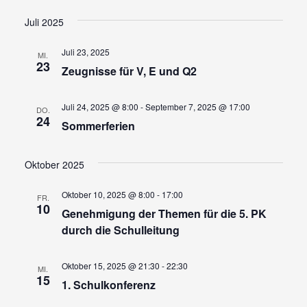
Ansi
Suche
Datum
wählen.
Navi
und
Juli 2025
Ansicht
Juli 23, 2025
MI.
Navigat
23
Zeugnisse für V, E und Q2
Juli 24, 2025 @ 8:00
-
September 7, 2025 @ 17:00
DO.
24
Sommerferien
Oktober 2025
Oktober 10, 2025 @ 8:00
-
17:00
FR.
10
Genehmigung der Themen für die 5. PK
durch die Schulleitung
Oktober 15, 2025 @ 21:30
-
22:30
MI.
15
1. Schulkonferenz