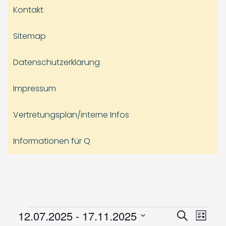
Kontakt
Sitemap
Datenschutzerklärung
Impressum
Vertretungsplan/interne Infos
Informationen für Q
Veranstaltungen
Veranst
Vera
12.07.2025
 - 
17.11.2025
Suche
Liste