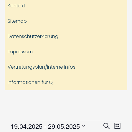
Kontakt
Sitemap
Datenschutzerklärung
Impressum
Vertretungsplan/interne Infos
Informationen für Q
Veranstaltungen
Veranst
Vera
19.04.2025
 - 
29.05.2025
Suche
Liste