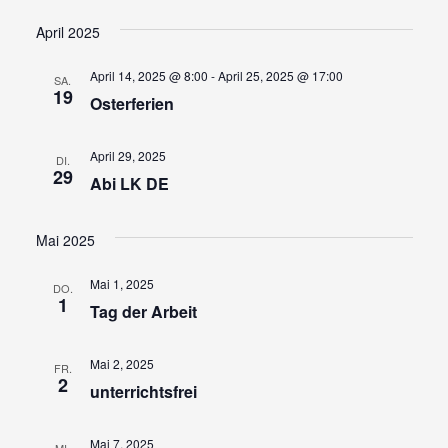
Ansi
Suche
Datum
wählen.
Navi
und
April 2025
Ansicht
April 14, 2025 @ 8:00
-
April 25, 2025 @ 17:00
SA.
Navigat
19
Osterferien
April 29, 2025
DI.
29
Abi LK DE
Mai 2025
Mai 1, 2025
DO.
1
Tag der Arbeit
Mai 2, 2025
FR.
2
unterrichtsfrei
Mai 7, 2025
MI.