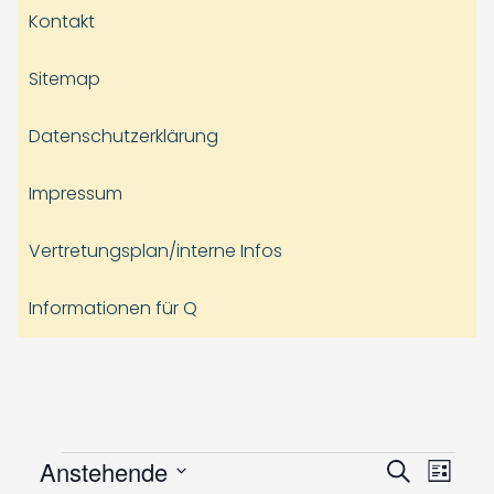
Kontakt
Sitemap
Datenschutzerklärung
Impressum
Vertretungsplan/interne Infos
Informationen für Q
Veranstaltungen
Veranst
Vera
Anstehende
Suche
Liste