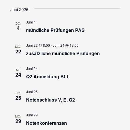
Ansi
Suche
Datum
wählen.
Navi
und
Juni 2026
Ansicht
Juni 4
DO.
Navigat
4
mündliche Prüfungen PAS
Juni 22 @ 8:00
-
Juni 24 @ 17:00
MO.
22
zusätzliche mündliche Prüfungen
Juni 24
MI.
24
Q2 Anmeldung BLL
Juni 25
DO.
25
Notenschluss V, E, Q2
Juni 29
MO.
29
Notenkonferenzen