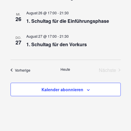
August 26 @ 17:00
-
21:30
MI.
26
1. Schultag für die Einführungsphase
August 27 @ 17:00
-
21:30
DO.
27
1. Schultag für den Vorkurs
Heute
Nächste
Veranstaltungen
Vorherige
Veranstalt
Kalender abonnieren