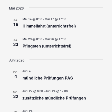
Ansi
Suche
Datum
wählen.
Navi
und
Mai 2026
Ansicht
Mai 14 @ 8:00
-
Mai 17 @ 17:00
SA.
Navigat
16
Himmelfahrt (unterrichtsfrei)
Mai 23 @ 8:00
-
Mai 26 @ 17:00
SA.
23
Pfingsten (unterrichtsfrei)
Juni 2026
Juni 4
DO.
4
mündliche Prüfungen PAS
Juni 22 @ 8:00
-
Juni 24 @ 17:00
MO.
22
zusätzliche mündliche Prüfungen
Juni 24
MI.