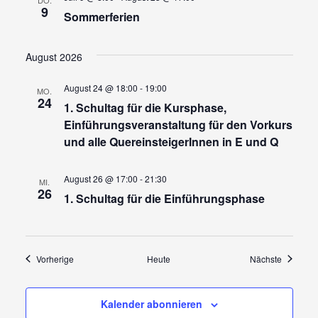
9
Sommerferien
August 2026
August 24 @ 18:00
-
19:00
MO.
24
1. Schultag für die Kursphase,
Einführungsveranstaltung für den Vorkurs
und alle QuereinsteigerInnen in E und Q
August 26 @ 17:00
-
21:30
MI.
26
1. Schultag für die Einführungsphase
Veranstaltungen
Veransta
Vorherige
Heute
Nächste
Kalender abonnieren