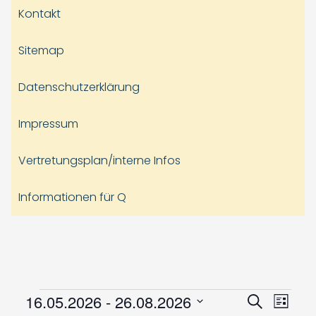
Kontakt
Sitemap
Datenschutzerklärung
Impressum
Vertretungsplan/interne Infos
Informationen für Q
Veranstaltungen
Veranst
Vera
16.05.2026
 - 
26.08.2026
Suche
Liste