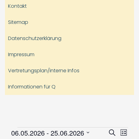
Kontakt
Sitemap
Datenschutzerklärung
Impressum
Vertretungsplan/interne Infos
Informationen für Q
Veranstaltungen
Veranst
Vera
06.05.2026
 - 
25.06.2026
Suche
Liste