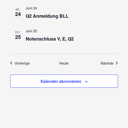
Juni 24
MI.
24
Q2 Anmeldung BLL
Juni 25
DO.
25
Notenschluss V, E, Q2
Veranstaltungen
Veransta
Vorherige
Heute
Nächste
Kalender abonnieren