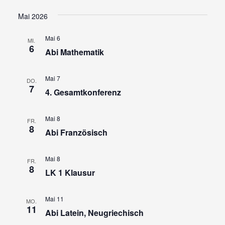
Ansi
Suche
Datum
wählen.
Navi
und
Mai 2026
Ansicht
Mai 6
MI.
Navigat
6
Abi Mathematik
Mai 7
DO.
7
4. Gesamtkonferenz
Mai 8
FR.
8
Abi Französisch
Mai 8
FR.
8
LK 1 Klausur
Mai 11
MO.
11
Abi Latein, Neugriechisch