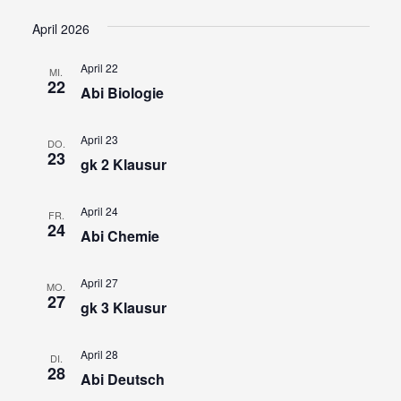
Ansi
Suche
Datum
wählen.
Navi
und
April 2026
Ansicht
April 22
MI.
Navigat
22
Abi Biologie
April 23
DO.
23
gk 2 Klausur
April 24
FR.
24
Abi Chemie
April 27
MO.
27
gk 3 Klausur
April 28
DI.
28
Abi Deutsch