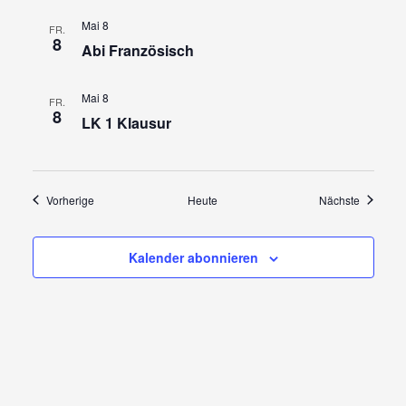
Mai 8
FR.
8
Abi Französisch
Mai 8
FR.
8
LK 1 Klausur
Veranstaltungen
Veransta
Vorherige
Heute
Nächste
Kalender abonnieren