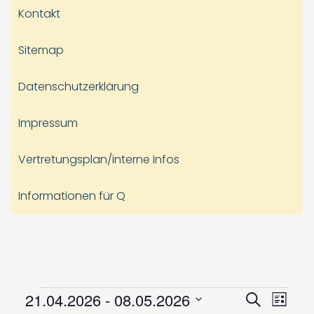
Kontakt
Sitemap
Datenschutzerklärung
Impressum
Vertretungsplan/interne Infos
Informationen für Q
Veranstaltungen
Veranst
Vera
21.04.2026
 - 
08.05.2026
Suche
Liste