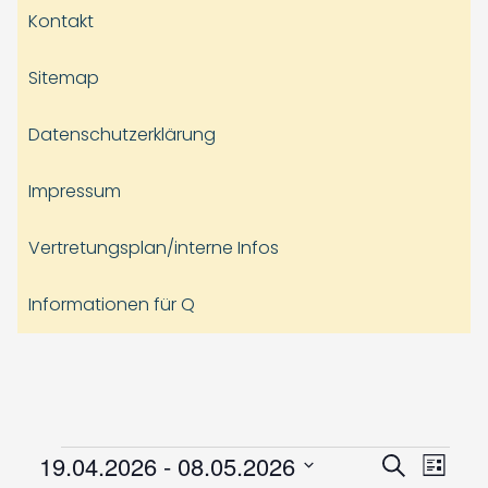
Kontakt
Sitemap
Datenschutzerklärung
Impressum
Vertretungsplan/interne Infos
Informationen für Q
Veranstaltungen
Veranst
Vera
19.04.2026
 - 
08.05.2026
Suche
Liste