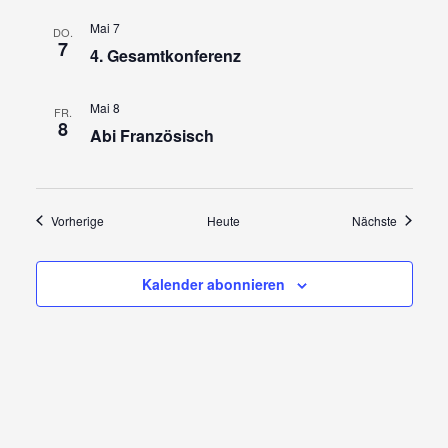
Mai 7
DO.
7
4. Gesamtkonferenz
Mai 8
FR.
8
Abi Französisch
Veranstaltungen
Veransta
Vorherige
Heute
Nächste
Kalender abonnieren