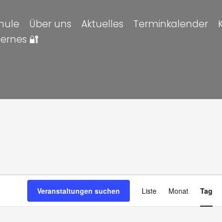
hule
Über uns
Aktuelles
Terminkalender
ternes 🔐
altungen
en
Veran
Veranstaltungen suchen
Liste
Monat
Tag
Ansic
Navig