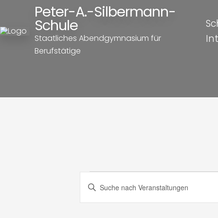
Peter-A.-Silbermann-
Schule
Sc
In
Staatliches Abendgymnasium für
Berufstätige
Veranst
Veranstaltung
Bitte
Schlüsselwort
Suche
eingeben.
Suche
nach