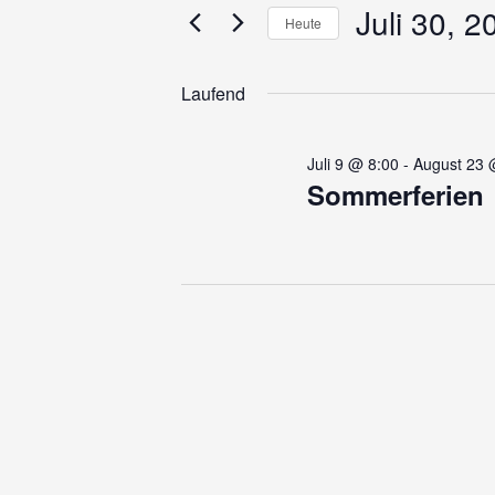
für
und
Juli 30, 2
Veranstaltungen
Heute
Schlüsselwort.
Ansichten,
Datum
Juli
wählen.
Navigation
Laufend
30,
Juli 9 @ 8:00
-
August 23 
Sommerferien
2026