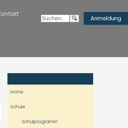
Kontakt
Suchen:
Enviar
🔍
Anmeldung
búsqueda
Home
staltung
Schule
hten-
Schulprogramm
ation