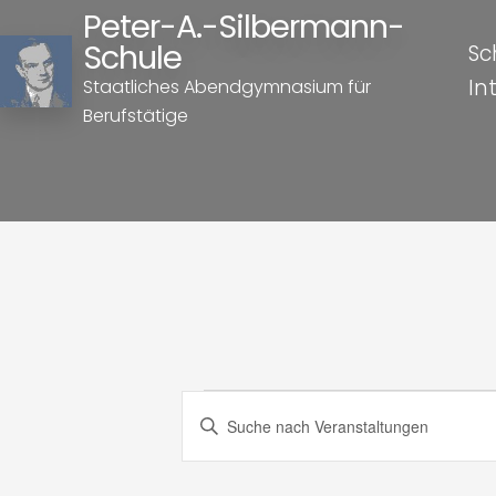
Peter-A.-Silbermann-
Schule
Sc
In
Staatliches Abendgymnasium für
Berufstätige
Veranst
Veranstaltung
Bitte
Schlüsselwort
Suche
eingeben.
Suche
nach