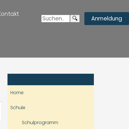
Kontakt
Suchen:
Enviar
🔍
Anmeldung
búsqueda
Home
staltung
Schule
hten-
Schulprogramm
ation