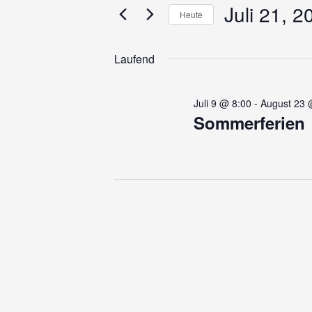
für
und
Juli 21, 2
Veranstaltungen
Heute
Schlüsselwort.
Ansichten,
Datum
Juli
wählen.
Navigation
Laufend
21,
Juli 9 @ 8:00
-
August 23 
Sommerferien
2026