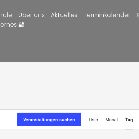
hule
Über uns
Aktuelles
Terminkalender
ternes 🔐
altungen
en
Veran
Veranstaltungen suchen
Liste
Monat
Tag
Ansic
Navig