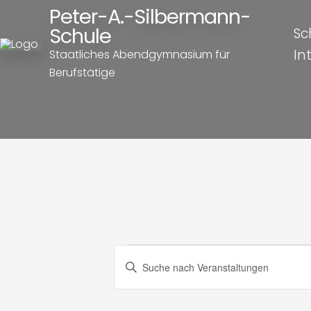
Peter-A.-Silbermann-
Schule
Sc
In
Staatliches Abendgymnasium für
Berufstätige
Veranst
Veranstaltung
Bitte
Schlüsselwort
Suche
eingeben.
Suche
nach