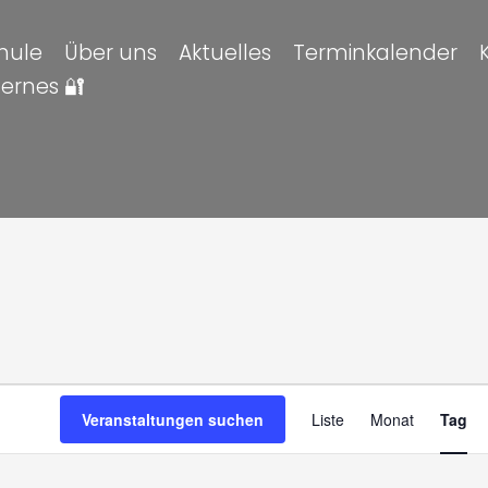
hule
Über uns
Aktuelles
Terminkalender
ternes 🔐
altungen
en
Veran
Veranstaltungen suchen
Liste
Monat
Tag
Ansic
Navig