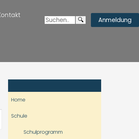
Kontakt
Suchen:
Enviar
🔍
Anmeldung
búsqueda
Home
staltung
Schule
hten-
Schulprogramm
ation