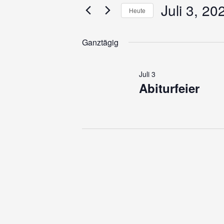
für
und
Juli 3, 20
Veranstaltungen
Heute
Schlüsselwort.
Ansichten,
Datum
Juli
wählen.
Navigation
Ganztägig
3,
Juli 3
Abiturfeier
2026