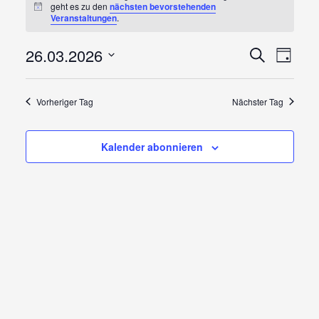
geht es zu den
nächsten bevorstehenden
für
Hinweis
Veranstaltungen
.
März
Veranst
Vera
26.03.2026
Suche
Tag
Ansi
Suche
Datum
26,
wählen.
Navi
und
Vorheriger Tag
Nächster Tag
2026
Ansicht
Navigat
Kalender abonnieren