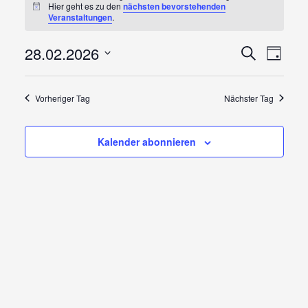
Hier geht es zu den
nächsten bevorstehenden
für
Hinweis
Veranstaltungen
.
Februar
Veranst
Vera
28.02.2026
Suche
Tag
Ansi
Suche
Datum
28,
wählen.
Navi
und
Vorheriger Tag
Nächster Tag
2026
Ansicht
Navigat
Kalender abonnieren