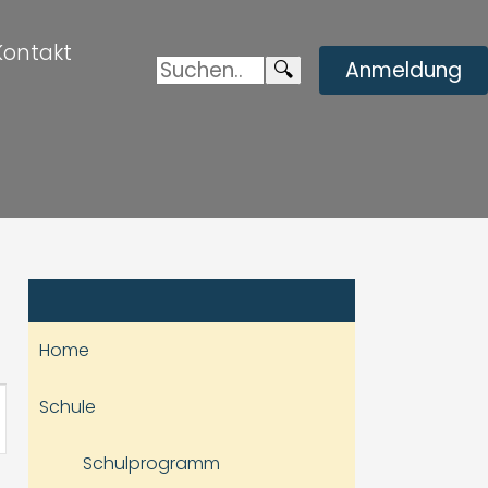
Kontakt
Suchen:
Enviar
🔍
Anmeldung
búsqueda
Home
staltung
Schule
hten-
Schulprogramm
ation