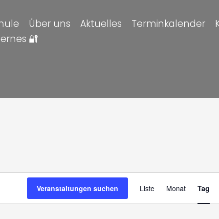
hule
Über uns
Aktuelles
Terminkalender
ternes 🔐
altungen
en
Veran
Veranstaltungen suchen
Liste
Monat
Tag
Ansic
Navig