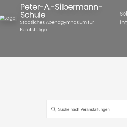
Peter-A.-Silbermann-
Schule
Sc
In
Staatliches Abendgymnasium für
Berufstätige
Veranst
Veranstaltung
Bitte
Schlüsselwort
Suche
eingeben.
Suche
nach