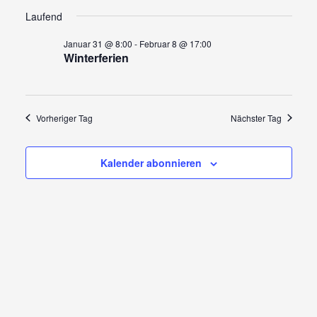
Ansi
Suche
Datum
für
wählen.
Navi
Laufend
und
Ansicht
Februar
Januar 31 @ 8:00
-
Februar 8 @ 17:00
Winterferien
Navigat
8,
2026
Vorheriger Tag
Nächster Tag
Kalender abonnieren