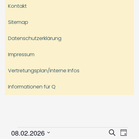
Kontakt
Sitemap
Datenschutzerklärung
Impressum
Vertretungsplan/interne Infos
Informationen für Q
Veranstaltungen
Veranst
Vera
08.02.2026
Suche
Tag