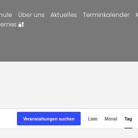
hule
Über uns
Aktuelles
Terminkalender
ternes 🔐
altungen
en
Veran
Veranstaltungen suchen
Liste
Monat
Tag
Ansic
Navig