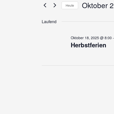
für
und
Oktober 2
Veranstaltungen
Heute
Schlüsselwort.
Ansichten,
Datum
Oktober
wählen.
Navigation
Laufend
27,
Oktober 18, 2025 @ 8:00
Herbstferien
2025