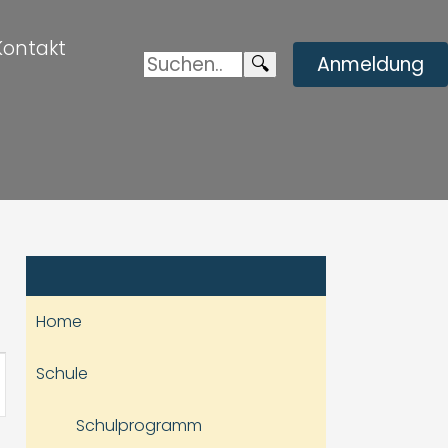
Kontakt
Suchen:
Enviar
🔍
Anmeldung
búsqueda
Home
staltung
Schule
hten-
Schulprogramm
ation