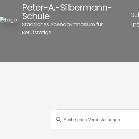
Peter-A.-Silbermann-
Schule
Sc
In
Staatliches Abendgymnasium für
Berufstätige
Veranst
Veranstaltung
Bitte
Schlüsselwort
Suche
eingeben.
Suche
nach