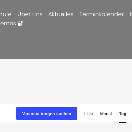
hule
Über uns
Aktuelles
Terminkalender
ternes 🔐
altungen
en
Veran
Veranstaltungen suchen
Liste
Monat
Tag
Ansic
Navig