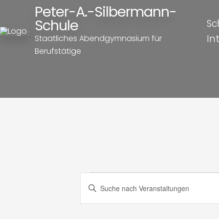
Peter-A.-Silbermann-
Schule
Sc
In
Staatliches Abendgymnasium für
Berufstätige
Veranst
Veranstaltung
Bitte
Schlüsselwort
Suche
eingeben.
Suche
nach