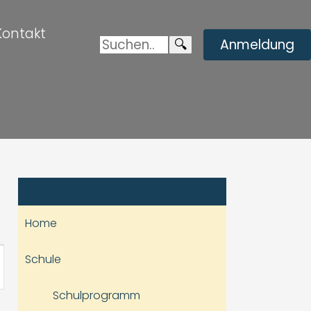
Kontakt
Suchen:
Enviar
🔍
Anmeldung
búsqueda
Home
staltung
Schule
hten-
Schulprogramm
ation