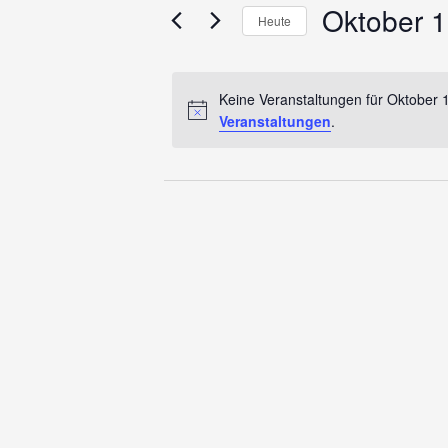
für
und
Oktober 1
Veranstaltungen
Heute
Schlüsselwort.
Ansichten,
Datum
Oktober
wählen.
Navigation
Keine Veranstaltungen für Oktober 
Veranstaltungen
.
1,
2025