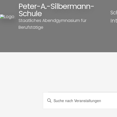
Peter-A.-Silbermann-
Schule
Sc
In
Staatliches Abendgymnasium für
Berufstätige
Veranst
Veranstaltung
Bitte
Schlüsselwort
Suche
eingeben.
Suche
nach