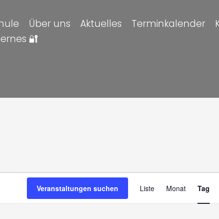
hule
Über uns
Aktuelles
Terminkalender
ternes 🔐
altungen
en
Veran
Veranstaltungen suchen
Liste
Monat
Tag
Ansic
Navig