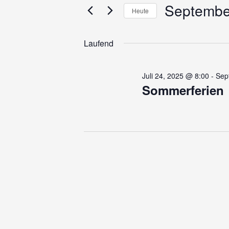
für
und
Septembe
Veranstaltungen
Heute
Schlüsselwort.
Ansichten,
Datum
Septem
wählen.
Navigation
Laufend
2,
Juli 24, 2025 @ 8:00
-
Sep
Sommerferien
2025