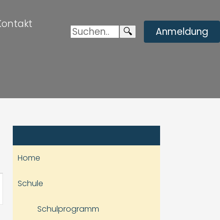
Kontakt
Suchen:
Enviar
🔍
Anmeldung
búsqueda
Home
staltung
Schule
hten-
Schulprogramm
ation