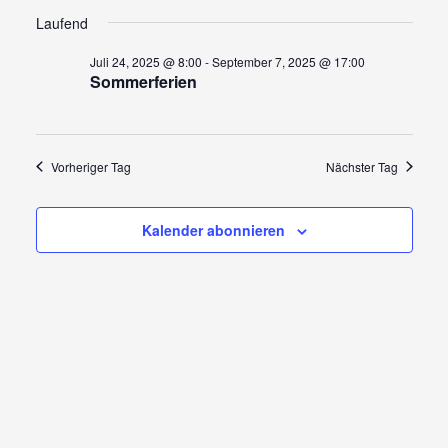
Ansi
Suche
Datum
für
wählen.
Navi
Laufend
und
Ansicht
August
Juli 24, 2025 @ 8:00
-
September 7, 2025 @ 17:00
Sommerferien
Navigat
6,
2025
Vorheriger Tag
Nächster Tag
Kalender abonnieren