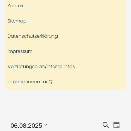
Kontakt
Sitemap
Datenschutzerklärung
Impressum
Vertretungsplan/interne Infos
Informationen für Q
Veranstaltungen
Veranst
Vera
06.08.2025
Suche
Tag