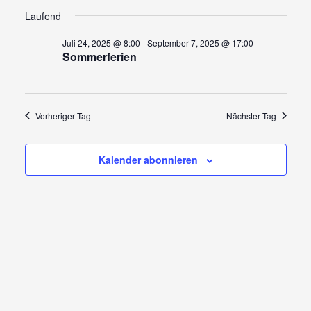
Ansi
Suche
Datum
für
wählen.
Navi
Laufend
und
Ansicht
Juli
Juli 24, 2025 @ 8:00
-
September 7, 2025 @ 17:00
Sommerferien
Navigat
26,
2025
Vorheriger Tag
Nächster Tag
Kalender abonnieren