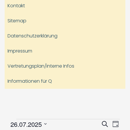
Kontakt
Sitemap
Datenschutzerklärung
Impressum
Vertretungsplan/interne Infos
Informationen für Q
Veranstaltungen
Veranst
Vera
26.07.2025
Suche
Tag