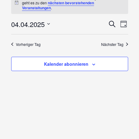
geht es zu den
nächsten bevorstehenden
für
Hinweis
Veranstaltungen
.
April
Veranst
Vera
04.04.2025
Suche
Tag
Ansi
Suche
Datum
4,
wählen.
Navi
und
Vorheriger Tag
Nächster Tag
2025
Ansicht
Navigat
Kalender abonnieren