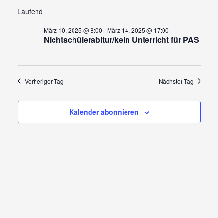
Ansi
Suche
Datum
für
wählen.
Navi
Laufend
und
Ansicht
März
März 10, 2025 @ 8:00
-
März 14, 2025 @ 17:00
Nichtschülerabitur/kein Unterricht für PAS
Navigat
11,
2025
Vorheriger Tag
Nächster Tag
Kalender abonnieren