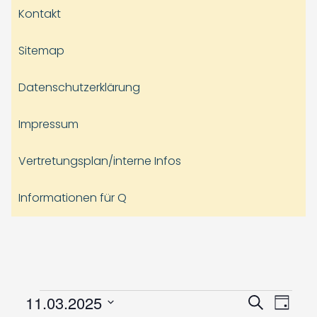
Kontakt
Sitemap
Datenschutzerklärung
Impressum
Vertretungsplan/interne Infos
Informationen für Q
Veranstaltungen
Veranst
Vera
11.03.2025
Suche
Tag