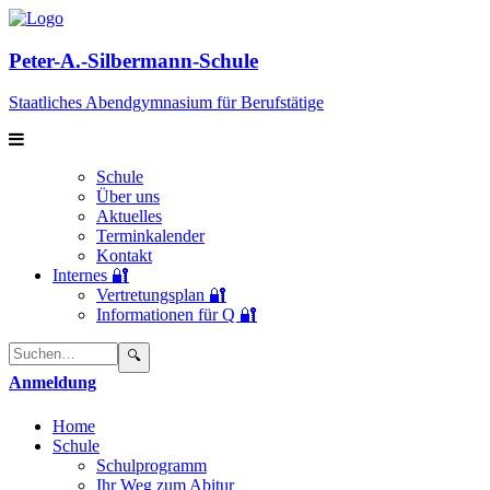
Peter-A.-Silbermann-Schule
Staatliches Abendgymnasium für Berufstätige
Schule
Über uns
Aktuelles
Terminkalender
Kontakt
Internes 🔐
Vertretungsplan 🔐
Informationen für Q 🔐
Suchen:
Enviar
🔍
búsqueda
Anmeldung
Home
Schule
Schulprogramm
Ihr Weg zum Abitur