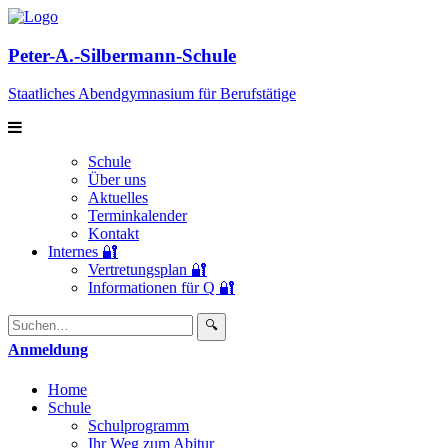
Peter-A.-Silbermann-Schule
Staatliches Abendgymnasium für Berufstätige
Schule
Über uns
Aktuelles
Terminkalender
Kontakt
Internes 🔐
Vertretungsplan 🔐
Informationen für Q 🔐
Suchen:
Enviar
🔍
búsqueda
Anmeldung
Home
Schule
Schulprogramm
Ihr Weg zum Abitur