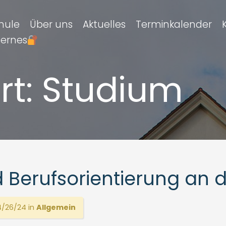
hule
Über uns
Aktuelles
Terminkalender
ternes
rt:
Studium
 Berufsorientierung an 
/26/24 in
Allgemein