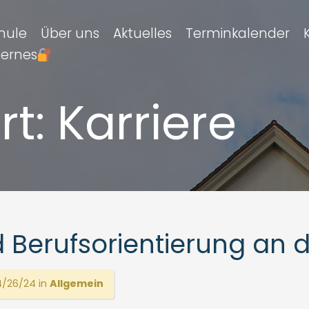
hule
Über uns
Aktuelles
Terminkalender
ternes
rt:
Karriere
 Berufsorientierung an 
/26/24 in
Allgemein