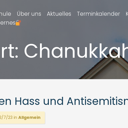
hule
Über uns
Aktuelles
Terminkalender
ternes
rt:
Chanukka
gen Hass und Antisemiti
/7/23 in
Allgemein