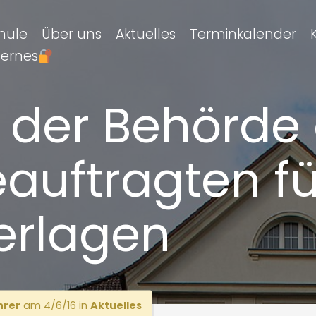
hule
Über uns
Aktuelles
Terminkalender
ternes
 der Behörde
uftragten fü
erlagen
hrer
am 4/6/16 in
Aktuelles