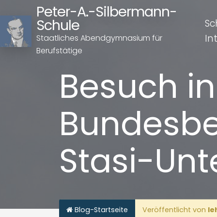
Peter-A.-Silbermann-
Schule
Sc
In
Staatliches Abendgymnasium für
Berufstätige
Besuch in
Bundesbea
Stasi-Unt
Blog-Startseite
Veröffentlicht von
le