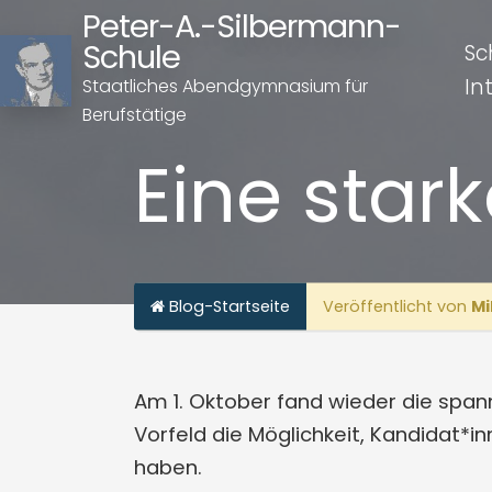
Peter-A.-Silbermann-
Schule
Sc
In
Staatliches Abendgymnasium für
Berufstätige
Eine star
Blog-Startseite
Veröffentlicht von
Mi
Am 1. Oktober fand wieder die span
Vorfeld die Möglichkeit, Kandidat*i
haben.