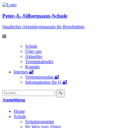
Peter-A.-Silbermann-Schule
Staatliches Abendgymnasium für Berufstätige
Schule
Über uns
Aktuelles
Terminkalender
Kontakt
Internes 🔐
Vertretungsplan 🔐
Informationen für Q 🔐
Suchen:
Enviar
🔍
búsqueda
Anmeldung
Home
Schule
Schulprogramm
Ihr Weg zum Abitur