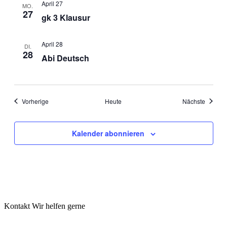
April 27
MO.
27
gk 3 Klausur
April 28
DI.
28
Abi Deutsch
Veranstaltungen
Veranst
Vorherige
Heute
Nächste
Kalender abonnieren
Kontakt
Wir helfen gerne