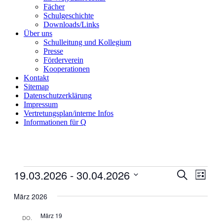
Fächer
Schulgeschichte
Downloads/Links
Über uns
Schulleitung und Kollegium
Presse
Förderverein
Kooperationen
Kontakt
Sitemap
Datenschutzerklärung
Impressum
Vertretungsplan/interne Infos
Informationen für Q
Veranstaltungen
19.03.2026
 - 
30.04.2026
Veranstal
Veran
Suche
Liste
Ansic
Suche
Datum
Navig
wählen.
März 2026
und
Ansichten
März 19
DO.