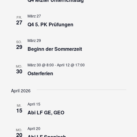
März 27
FR.
27
Q4 5. PK Prüfungen
März 29
SO.
29
Beginn der Sommerzeit
März 30 @ 8:00
-
April 12 @ 17:00
MO.
30
Osterferien
April 2026
April 15
MI.
15
Abi LF GE, GEO
April 20
MO.
20
Abi LF Spanisch