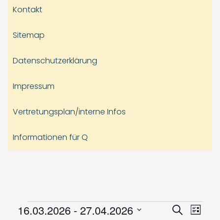
Kontakt
Sitemap
Datenschutzerklärung
Impressum
Vertretungsplan/interne Infos
Informationen für Q
Veranstaltungen
Veranst
Vera
16.03.2026
 - 
27.04.2026
Suche
Liste