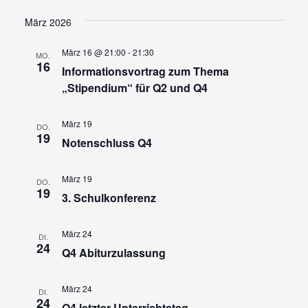
Ansi
Suche
Datum
wählen.
Navi
und
März 2026
Ansicht
März 16 @ 21:00
-
21:30
MO.
Navigat
16
Informationsvortrag zum Thema
„Stipendium“ für Q2 und Q4
März 19
DO.
19
Notenschluss Q4
März 19
DO.
19
3. Schulkonferenz
März 24
DI.
24
Q4 Abiturzulassung
März 24
DI.
24
Q4 letzter Unterrichtstag