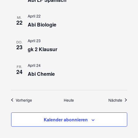
April 22
MI.
22
Abi Biologie
April 23
DO.
23
gk 2 Klausur
April 24
FR.
24
Abi Chemie
Veranstaltungen
Veransta
Vorherige
Heute
Nächste
Kalender abonnieren