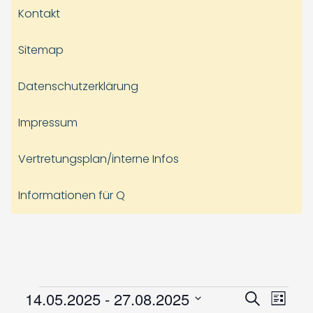
Kontakt
Sitemap
Datenschutzerklärung
Impressum
Vertretungsplan/interne Infos
Informationen für Q
Veranstaltungen
Veranst
Vera
14.05.2025
 - 
27.08.2025
Suche
Liste