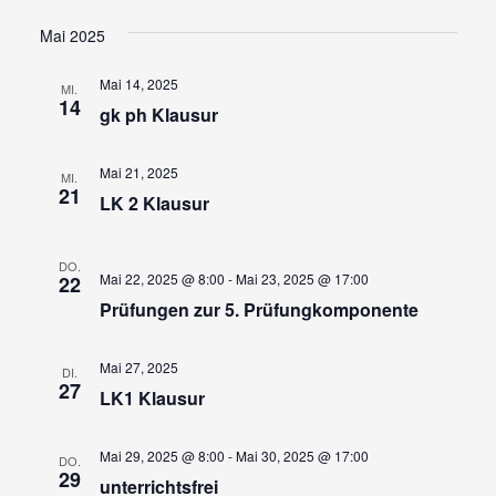
Ansi
Suche
Datum
wählen.
Navi
und
Mai 2025
Ansicht
Mai 14, 2025
MI.
Navigat
14
gk ph Klausur
Mai 21, 2025
MI.
21
LK 2 Klausur
DO.
Mai 22, 2025 @ 8:00
-
Mai 23, 2025 @ 17:00
22
Prüfungen zur 5. Prüfungkomponente
Mai 27, 2025
DI.
27
LK1 Klausur
Mai 29, 2025 @ 8:00
-
Mai 30, 2025 @ 17:00
DO.
29
unterrichtsfrei