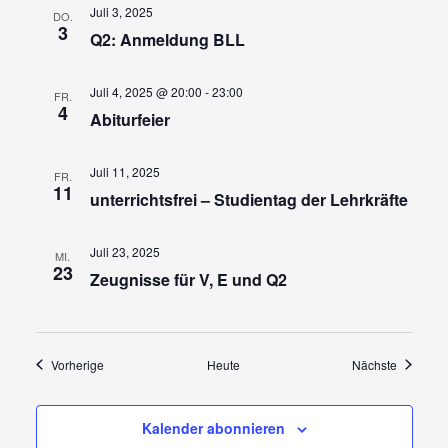
Juli 3, 2025
DO.
3
Q2: Anmeldung BLL
Juli 4, 2025 @ 20:00
-
23:00
FR.
4
Abiturfeier
Juli 11, 2025
FR.
11
unterrichtsfrei – Studientag der Lehrkräfte
Juli 23, 2025
MI.
23
Zeugnisse für V, E und Q2
Veranstaltungen
Veransta
Vorherige
Heute
Nächste
Kalender abonnieren