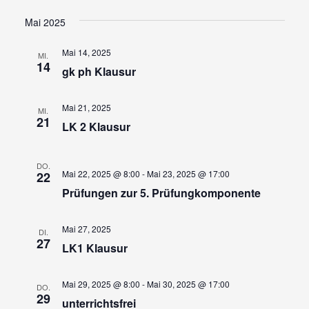
Ansi
Suche
Datum
wählen.
Navi
und
Mai 2025
Ansicht
Mai 14, 2025
MI.
Navigat
14
gk ph Klausur
Mai 21, 2025
MI.
21
LK 2 Klausur
DO.
Mai 22, 2025 @ 8:00
-
Mai 23, 2025 @ 17:00
22
Prüfungen zur 5. Prüfungkomponente
Mai 27, 2025
DI.
27
LK1 Klausur
Mai 29, 2025 @ 8:00
-
Mai 30, 2025 @ 17:00
DO.
29
unterrichtsfrei