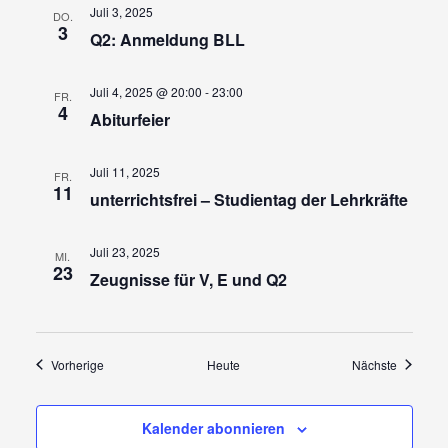
Juli 3, 2025
DO.
3
Q2: Anmeldung BLL
Juli 4, 2025 @ 20:00
-
23:00
FR.
4
Abiturfeier
Juli 11, 2025
FR.
11
unterrichtsfrei – Studientag der Lehrkräfte
Juli 23, 2025
MI.
23
Zeugnisse für V, E und Q2
Veranstaltungen
Veransta
Vorherige
Heute
Nächste
Kalender abonnieren