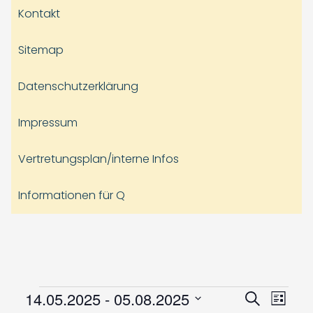
Kontakt
Sitemap
Datenschutzerklärung
Impressum
Vertretungsplan/interne Infos
Informationen für Q
Veranstaltungen
Veranst
Vera
14.05.2025
 - 
05.08.2025
Suche
Liste