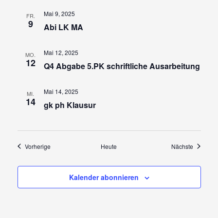
Mai 9, 2025
FR.
9
Abi LK MA
Mai 12, 2025
MO.
12
Q4 Abgabe 5.PK schriftliche Ausarbeitung
Mai 14, 2025
MI.
14
gk ph Klausur
Veranstaltungen
Veransta
Vorherige
Heute
Nächste
Kalender abonnieren