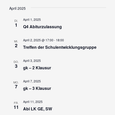
Ansi
Suche
Datum
wählen.
Navi
und
April 2025
Ansicht
April 1, 2025
DI.
Navigat
1
Q4 Abiturzulassung
April 2, 2025 @ 17:00
-
18:00
MI.
2
Treffen der Schulentwicklungsgruppe
April 3, 2025
DO.
3
gk – 2 Klausur
April 7, 2025
MO.
7
gk – 3 Klausur
April 11, 2025
FR.
11
Abi LK GE, SW