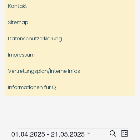
Kontakt
Sitemap
Datenschutzerklärung
Impressum
Vertretungsplan/interne Infos
Informationen für Q
Veranstaltungen
Veranst
Vera
01.04.2025
 - 
21.05.2025
Suche
Liste